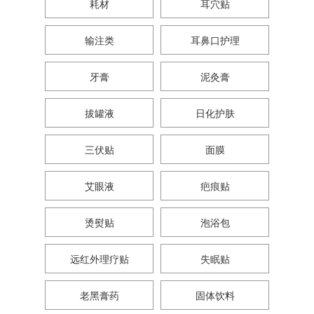
耗材
耳穴贴
输注类
耳鼻口护理
牙膏
泥灸膏
拔罐液
日化护肤
三伏贴
面膜
艾眼液
疤痕贴
烫熨贴
泡浴包
远红外理疗贴
失眠贴
老黑膏药
固体饮料