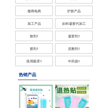
微商电商
护肤产品
加工产品
妇科凝胶代加工
散剂1
凝胶剂1
搽剂1
泥敷剂1
医用眼罩1
中药袋1
热销产品