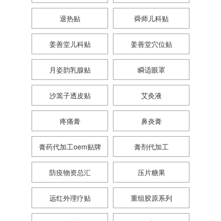
退热贴
舜师儿科贴
姜善堂儿科贴
姜善堂穴位贴
月姿韵乳腺贴
瞬适眼罩
沙篙子透皮贴
艾灸液
疼痛膏
鼻炎膏
膏药代加工oem贴牌
膏剂代加工
防疫物资总汇
压片糖果
远红外理疗贴
重组胶原系列