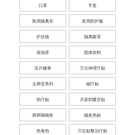
口罩
手套
医用隔离衣
医用防护服
护目镜
隔离眼罩
袋泡茶
固体饮料
压片糖果
万古神理疗贴
太师堂系列
磁疗贴
热疗贴
月姿韵暖宫贴
舜师隔物灸
磁灸热贴
热奄包
穴位贴敷治疗贴