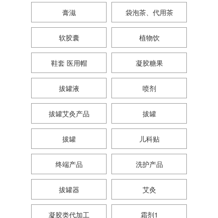
膏滋
袋泡茶、代用茶
软胶囊
植物饮
鞋套 医用帽
凝胶糖果
拔罐液
喷剂
拔罐艾灸产品
拔罐
拔罐
儿科贴
终端产品
洗护产品
拔罐器
艾灸
凝胶类代加工
霜剂1