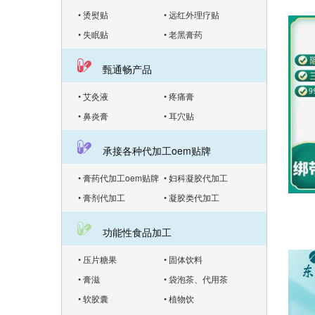
• 烫熨贴
• 远红外理疗贴
• 失眠贴
• 老黑膏药
甄通畅产品
• 艾灸液
• 疼痛膏
• 鼻炎膏
• 耳穴贴
承接各种代加工oem贴牌
• 膏药代加工oem贴牌
• 妇科凝胶代加工
• 膏剂代加工
• 凝胶类代加工
功能性食品加工
• 压片糖果
• 固体饮料
• 膏滋
• 袋泡茶、代用茶
• 软胶囊
• 植物饮