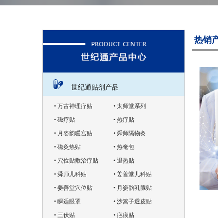
热销
世纪通贴剂产品
• 万古神理疗贴
• 太师堂系列
• 磁疗贴
• 热疗贴
• 月姿韵暖宫贴
• 舜师隔物灸
• 磁灸热贴
• 热奄包
• 穴位贴敷治疗贴
• 退热贴
• 舜师儿科贴
• 姜善堂儿科贴
• 姜善堂穴位贴
• 月姿韵乳腺贴
• 瞬适眼罩
• 沙篙子透皮贴
• 三伏贴
• 疤痕贴