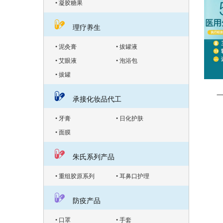
• 凝胶糖果
理疗养生
• 泥灸膏
• 拔罐液
• 艾眼液
• 泡浴包
• 拔罐
一
承接化妆品代工
• 牙膏
• 日化护肤
• 面膜
朱氏系列产品
• 重组胶原系列
• 耳鼻口护理
防疫产品
• 口罩
• 手套